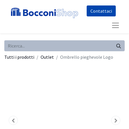
Co​​nt​​att​​aci
Tutti i prodotti
Outlet
Ombrello pieghevole Logo